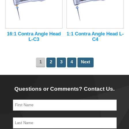
16:1 Contra Angle Head
1:1 Contra Angle Head L-
L-C3
C4
1
2
3
4
Next
Questions or Comments? Contact Us.