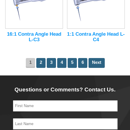
16:1 Contra Angle Head
1:1 Contra Angle Head L-
L-C3
C4
1
2
3
4
5
6
Next
Questions or Comments? Contact Us.